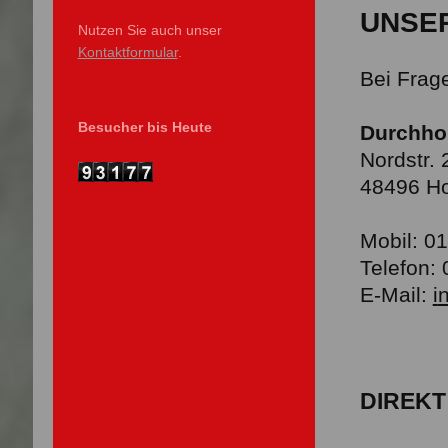
UNSE
Nutzen Sie auch unser
Kontaktformular
.
Bei Frag
Besucher bis Heute
Durchhol
Nordstr. 
48496 H
Mobil: 0
Telefon:
E-Mail:
i
n
DIREK