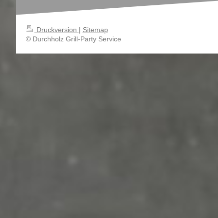
Druckversion
|
Sitemap
© Durchholz Grill-Party Service