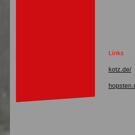
Links
Flei
kotz.de/
West
hopsten.
Weser