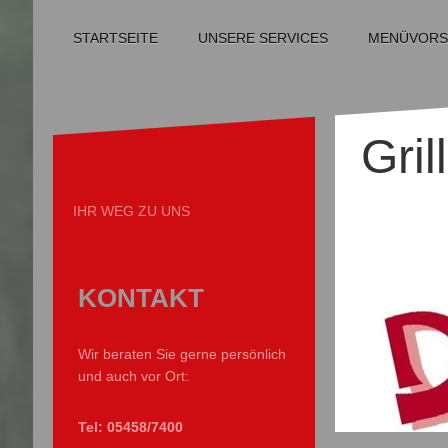
MENÜVORS
UNSERE SERVICES
STARTSEITE
Gril
IHR WEG ZU UNS
KONTAKT
Wir beraten Sie gerne persönlich
und auch vor Ort:
Tel: 05458/7400